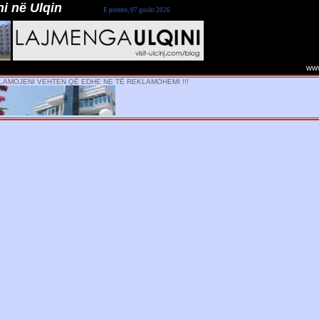
Ulqin
E premte, 07 gusht 2026
www.
LAMOJENI VEHTEN QË EDHE NE TË REKLAMOHEMI !!!