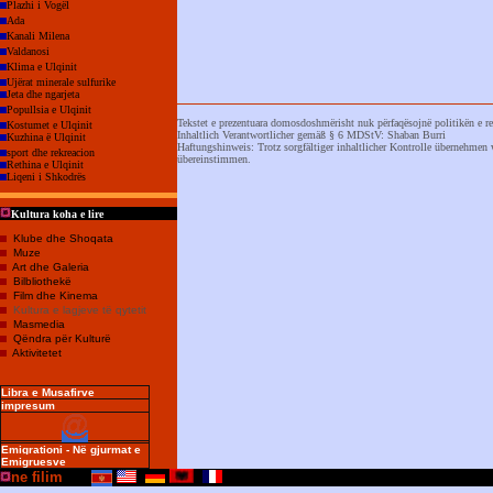
Plazhi i Vogël
Ada
Kanali Milena
Valdanosi
Klima e Ulqinit
Ujërat minerale sulfurike
Jeta dhe ngarjeta
Popullsia e Ulqinit
Tekstet e prezentuara domosdoshmërisht nuk përfaqësojnë politikën e r
Kostumet e Ulqinit
Inhaltlich Verantwortlicher gemäß § 6 MDStV: Shaban Burri
Kuzhina ë Ulqinit
Haftungshinweis: Trotz sorgfältiger inhaltlicher Kontrolle übernehmen w
sport dhe rekreacion
übereinstimmen.
Rethina e Ulqinit
Liqeni i Shkodrës
Kultura koha e lire
Klube dhe Shoqata
Muze
Art dhe Galeria
Bilbliothekë
Film dhe Kinema
Kultura e lagjeve të qytetit
Masmedia
Qëndra për Kulturë
Aktivitetet
Libra e Musafirve
impresum
Emigrationi - Në gjurmat e
Emigruesve
ne filim