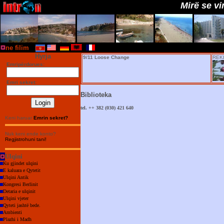
Mirë se vini në 
ne filim
Hyrja
9/11 Loose Change
REK
Emripërdorues:
Emri sekret:
Biblioteka
tel. ++ 382 (030) 421 640
Keni haruar
Emrin sekret?
Nuk keni ende konto?
Regjistrohuni tani!
Ulqini
Ku gjindet ulqini
E kaluara e Qytetit
Ulqini Antik
Kongresi Berlinit
Detaria e ulqinit
Ulqini vjeter
Qyteti jashtë bede.
Ambienti
Plazhi i Madh