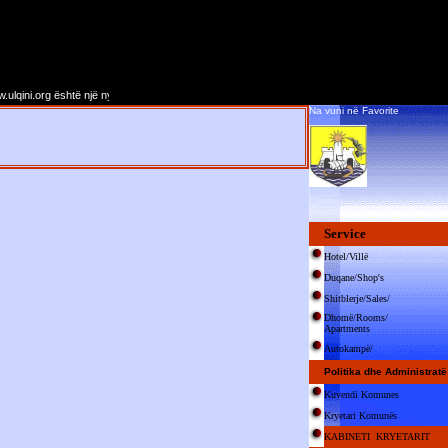
ulqini.org është një nyje informative. Qëllimi i saj është të paraqes Ulqinin në hapsirën e rrje
Na vuni në Favorite
Service
Hotel/Villë
Duqane/Shop's
Shitblerje/Sales/
Dhomë/Rooms/
Apartments
Autokampë/
Politika dhe Administratë
Kuvendi Komunes
Kryetari Komunës
KABINETI KRYETARIT