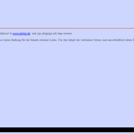
edaksisë të
www.ulqini.de
nuk jep përgjigje për faqe externe
ir keine Haftung für die Inhalte externer Links. Für den Inhalt der verlinkten Seiten sind ausschließlich deren
B