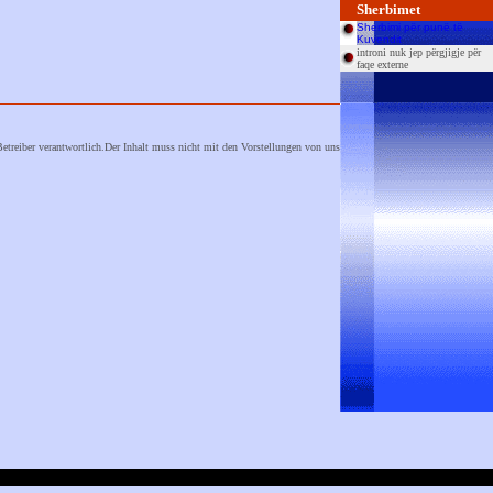
Sherbimet
Sherbimi për punë të
Kuvendit
introni nuk jep përgjigje për
faqe externe
etreiber
verantwortlich.Der Inhalt muss nicht mit den Vorstellungen von uns