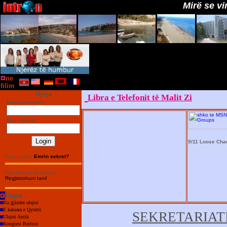
Mirë se vini në 
ne
filim
Hyrja
Libra e Telefonit të Malit Zi
Emripërdorues:
Emri sekret:
9/11 Loose Cha
Keni haruar
Emrin sekret?
Nuk keni ende konto?
Regjistrohuni tani!
Ulqini
Ku gjindet ulqini
E kaluara e Qytetit
SEKRETARIAT
Ulqini Antik
Kongresi Berlinit