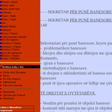
Detaria e ulqinit
Ulqini vjeter
Qyteti jashtë bede.
- - - SEKRETAR
PËR PUNË BANESORE
Ambienti
Plazhi i Madh
- - - SEKRETAR
PËR PUNË BANESORE
Plazhi i Vogël
Ada
148
Kanali Milena
Valdanosi
Klima e Ulqinit
Ujërat minerale sulfurike
Jeta dhe ngarjeta
Sekretariati për punë banesore, kryen pu
Popullsia e Ulqinit
Kostumet e Ulqinit
- problematiken banesore
Kuzhina ë Ulqinit
- blerjen dhe shitjen ose dhënjen me qira
sport dhe rekreacion
Rethina e Ulqinit
Komunës,
Liqeni i Shkodrës
- qiran e banesave
Kultura koha e lire
- mirëmbajtjen e banesave
- të drejten e mbindertimit në banesa os
Klube dhe Shoqata
Muze
banesore
Art dhe Galeria
Bilbliothekë
- punë të tjera operative në lidhje me çë
Film dhe Kinema
Kultura e lagjeve të qytetit
Masmedia
TË DREJTAT E QYTETARËVE
Qëndra për Kulturë
Aktivitetet
- Vendim për pronësi të objekit banesor
- kontratë mbi marrjen me qira të objekt
Libra e Musafirve
impresum