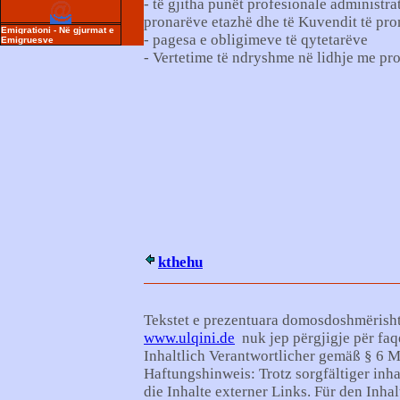
- të gjitha punët profesionale administra
pronarëve etazhë dhe të Kuvendit të pro
Emigrationi - Në gjurmat e
- pagesa e obligimeve të qytetarëve
Emigruesve
- Vertetime të ndryshme në lidhje me pro
kthehu
Tekstet e prezentuara domosdoshmërisht 
www.ulqini.de
nuk jep përgjigje për faq
Inhaltlich Verantwortlicher gemäß § 6 
Haftungshinweis: Trotz sorgfältiger inh
die Inhalte externer Links. Für den Inhal